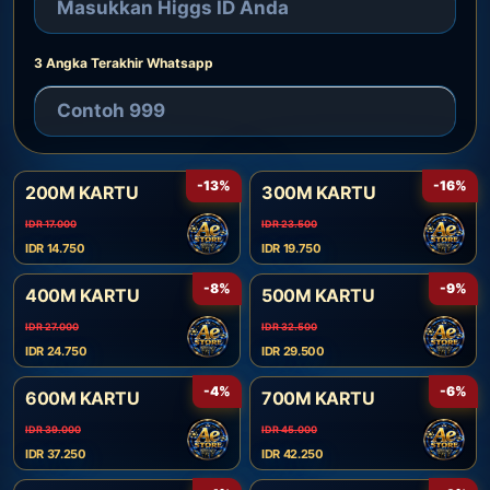
3 Angka Terakhir Whatsapp
-13%
-16%
200M KARTU
300M KARTU
IDR 17.000
IDR 23.500
IDR 14.750
IDR 19.750
-8%
-9%
400M KARTU
500M KARTU
IDR 27.000
IDR 32.500
IDR 24.750
IDR 29.500
-4%
-6%
600M KARTU
700M KARTU
IDR 39.000
IDR 45.000
IDR 37.250
IDR 42.250