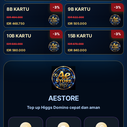
-3%
-3%
8B KARTU
9B KARTU
IDR 464.000
IDR 522.000
IDR 448.750
IDR 505.000
-3%
-3%
10B KARTU
15B KARTU
IDR 580.000
IDR 870.000
IDR 560.000
IDR 840.000
AESTORE
Top up Higgs Domino cepat dan aman